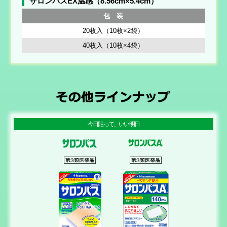
サロンパスEX温感（8.56cm×5.4cm）
包 装
20枚入（10枚×2袋）
40枚入（10枚×4袋）
今日貼って、いい明日