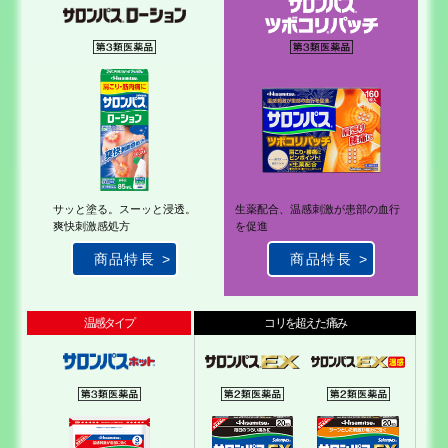
サッと塗る。スーッと浸透。
生薬配合、温感刺激が
患部の血行
爽快刺激感処方
を促進
商品特長
商品特長
温感タイプ
コリを超えた痛み