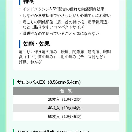
特長
・インドメタシン3.5%配合の優れた鎮痛消炎効果
・しなやか素材採用でやさしい貼り心地でかぶれ難い
・肩こりの関係部位（肩、首の付け根、肩甲骨周辺）
などに貼りやすいコンパクトサイズ
・微香性なので使っていることが気にならない
効能・効果
肩こりに伴う肩の痛み、腰痛、関節痛、筋肉痛、腱鞘
炎（手・手首の痛み）、肘の痛み（テニス肘など）、
打撲、ねんざ
サロンパスEX（8.56cm×5.4cm）
包 装
20枚入（10枚×2袋）
40枚入（10枚×4袋）
60枚入（10枚×6袋）