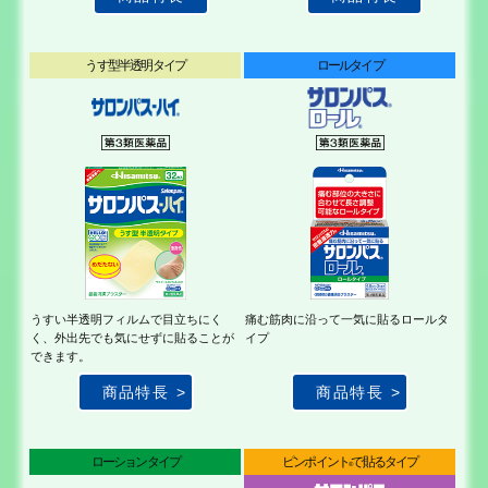
うす型半透明タイプ
ロールタイプ
うすい半透明フィルム
で目立ちにく
痛む筋肉に沿って一気
に貼るロールタ
く、外出
先でも気にせずに貼る
ことが
イプ
できます。
商品特長
商品特長
ローションタイプ
ピンポイント
で貼るタイプ
®