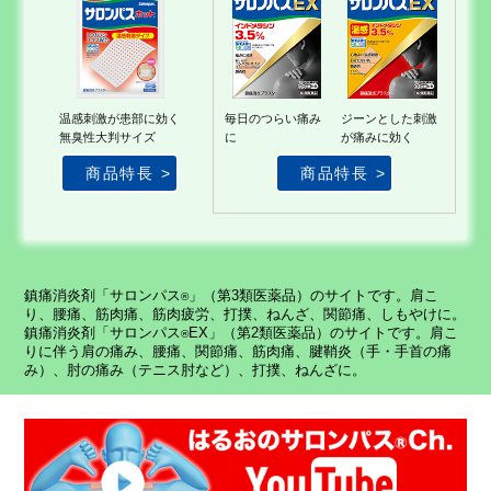
温感刺激が患部に効く
毎日のつらい痛み
ジーンとした刺激
無臭性大判サイズ
に
が痛みに効く
商品特長
商品特長
鎮痛消炎剤「サロンパス
」（第3類医薬品）のサイトです。肩こ
®
り、腰痛、筋肉痛、筋肉疲労、打撲、ねんざ、関節痛、しもやけに。
鎮痛消炎剤「サロンパス
EX」（第2類医薬品）のサイトです。肩こ
®
りに伴う肩の痛み、腰痛、関節痛、筋肉痛、腱鞘炎（手・手首の痛
み）、肘の痛み（テニス肘など）、打撲、ねんざに。