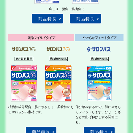
肩こり・腰痛・筋肉痛に
商品特長
商品特長
刺激マイルドタイプ
やわらかフィットタイプ
植物性成分配合。肌にやさしく、
柔軟性のあ
伸び縮みするので、肌
にやさし
るやわらかい素材です。
くフィットし
ます。ひじ・ひざ
など
の曲げ伸ばしする関節
に
も。
商品特長
商品特長